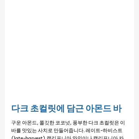
다크 초컬릿에 담근 아몬드 바
구운 아몬드, 쫄깃한 코코넛, 풍부한 다크 초컬릿은 이
바를 맛있는 사치로 만들어줍니다. 레이트-하비스트
(late-harvest) 캘리포니아 와인이나 캘리포니아 카