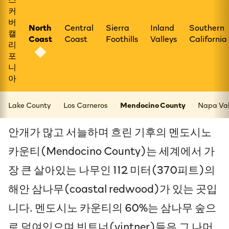
커
버
North
Central
Sierra
Inland
Southern
캘
Coast
Coast
Foothills
Valleys
California
리
포
니
아
Lake County
Los Carneros
Mendocino County
Napa Val
안개가 많고 서늘하며 흐린 기후의 멘도시노
카운티(Mendocino County)는 세계에서 가
장 큰 살아있는 나무인 112 미터(370피트)의
해안 삼나무(coastal redwood)가 있는 곳입
니다. 멘도시노 카운티의 60%는 삼나무 숲으
로 덮여있으며 빈트너(vintner)들은 그 나머