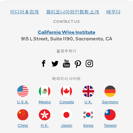
14000 TOMKI ROAD
REDWOOD VALLEY, CA 95470
미디어 & 업계
캘리포니아와인협회 소개
배우다
CONTACT US
Goldeneye Winery
9200 Highway 128
California Wine Institute
Philo, CA 95466
915 L Street, Suite 1190, Sacramento, CA
Handley Cellars
팔로우하기
3151 Hwy. 128
Philo, CA 95466
Lazy Creek Vineyards
해외지사 사이트
4741 Highway 128
Philo, CA 95466
U.S.A.
Mexico
Canada
U.K.
Germany
Long Meadow Ranch Winery – Anderson Valley
9000 HWY 128
The Madrones
Philo, CA 95466
China
H.K.
Japan
Korea
Taiwan