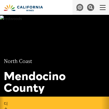
Skip to content
Search
North Coast
Mendocino
County
디
스