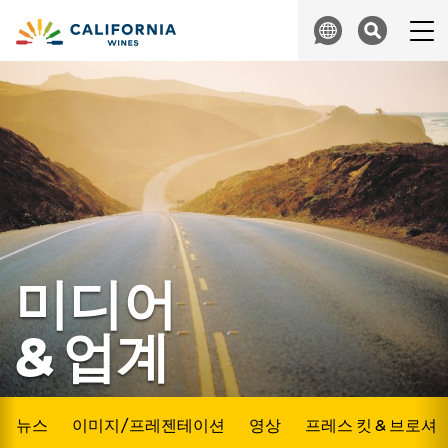
Skip to content
Search
미디어
& 업계
뉴스
이미지/프레젠테이션
영상
프레스 킷 & 브로셔