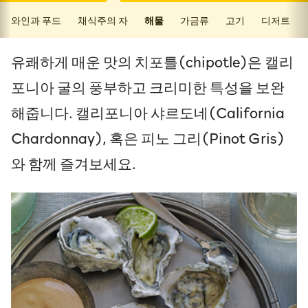
와인과 푸드
채식주의 자
해물
가금류
고기
디저트
유쾌하게 매운 맛의 치포틀(chipotle)은 캘리
포니아 굴의 풍부하고 크리미한 특성을 보완
해줍니다. 캘리포니아 샤르도네(California
Chardonnay), 혹은 피노 그리(Pinot Gris)
와 함께 즐겨보세요.