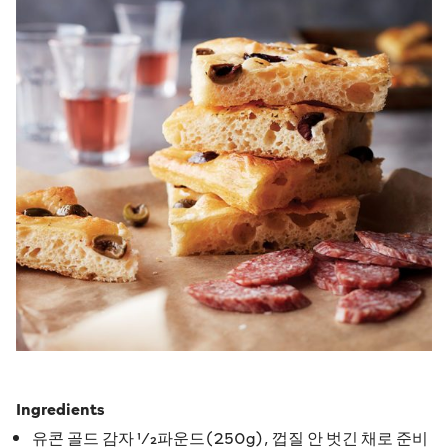
Ingredients
유콘 골드 감자 1⁄2파운드(250g), 껍질 안 벗긴 채로 준비