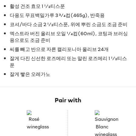
활성 건조 효모 1 1⁄2티스푼
다용도 무표백밀가루 3 3⁄4컵(465g), 반죽용
코셔/바다 소금 2 1⁄2티스푼, 위에 뿌린 소금도 조금 준비
엑스트라 버진 올리브 오일 1⁄4컵(60ml), 코팅과 브러싱
용으로도 조금 준비
씨를 빼고 반으로 자른 캘리포니아 올리브 24개
잘게 다진 신선한 로즈메리 또는 말린 로즈메리 1 1⁄2티스
푼
잘게 빻은 오레가노
Pair with