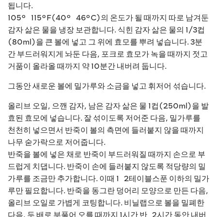
됩니다.
105°~115°F(40°~46°C)의 온도가 될 때까지 따로 남겨둔
감자 삶은 물을 냉장 보관합니다. 식힌 감자 삶은 물의 1/3컵
(80ml)을 큰 볼에 넣고 그 위에 효모를 뿌려 넣습니다. 3분
간 부드러워지게 놔둔 다음, 포크로 효모가 녹을 때까지 젓고
거품이 올라올 때까지 약 10분간 내버려 둡니다.
그동안 새로운 볼에 밀가루와 소금을 넣고 휘저어 섞습니다.
올리브 오일, 으깬 감자, 남은 감자 삶은 물 1컵(250ml)을 발
효된 효모에 넣습니다. 잘 섞이도록 저어준 다음, 밀가루를
천천히 넣으면서 반죽이 볼의 측면에 들러붙지 않을 때까지
나무 숟가락으로 저어줍니다.
반죽을 볼에 넣은 채로 반죽이 부드러워질 때까지 손으로 부
드럽게 치댑니다. 반죽이 손에 들러붙지 않도록 적당량의 밀
가루를 조금만 추가합니다. 이때 1~2테이블스푼 이하의 밀가
루만 필요합니다. 반죽을 동그란 덩어리 모양으로 만든 다음,
올리브 오일로 가볍게 코팅합니다. 비닐랩으로 볼을 밀폐한
다음, 두 배로 부풀어 오를 때까지 1시간 반~2시간 동안 내버