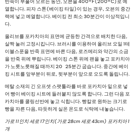
반죽이 부풀어 오르는 동안, 오븐을 400°F(200°C)로 예
열합니다. 피자 스톤(베이킹 타일)이 있는 경우, 오븐의 중간
랙에 넣고 예열합니다. 베이킹 전 최소 30분간이 이상적입니
다.
올리브를 포카치아의 표면에 균등한 간격으로 배치한 다음,
살짝 눌러 고정시킵니다. 브러시를 이용하여 올리브 오일 1테
이블스푼을 반죽 표면에 바른 다음, 로즈메리와 약간의 소금
을 반죽 위에 뿌립니다. 베이킹 스톤 위에 팬을 놓고 포카치아
가 노릇노릇해질 때까지 20~25분간 굽습니다. 중간에 베이
킹 시트를 앞부분이 뒤로, 뒷부분이 앞으로 오도록 돌립니다.
메탈 소재의 긴 오프셋 스팻툴라를 바로 포카치아 밑으로 넣
어 빵이 베이킹 시트에 들러붙지 않도록 합니다. 그런 다음 포
카치아를 쿨링선반에 놓고 식힙니다. 빵칼로 원하는 크기로
빵을 자른 다음, 따듯하게 실온 온도로 식탁에 내놓습니다.
가로 11인치 세로 17인치(가로 28cm 세로 43cm) 포카치아 1
개