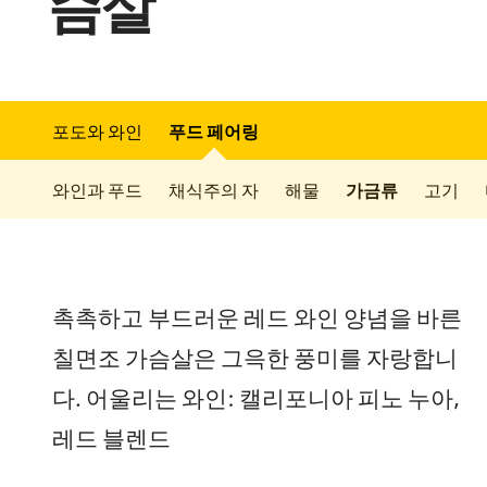
슴살
포도와 와인
푸드 페어링
와인과 푸드
채식주의 자
해물
가금류
고기
촉촉하고 부드러운 레드 와인 양념을 바른
칠면조 가슴살은 그윽한 풍미를 자랑합니
다. 어울리는 와인: 캘리포니아 피노 누아,
레드 블렌드