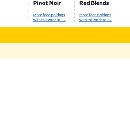
Pinot Noir
Red Blends
More food pairings
More food pairings
with this varietal →
with this varietal →