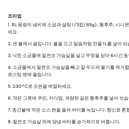
조리법
1. 8L 용량의 냄비에 소금과 설탕 1/3컵(65g), 통후추, 시나
세요.
2. 센 불에서 끓입니다. 불을 끄고 얼음처럼 찬물 1L를 넣어
3. 식힌 소금물에 칠면조 가슴살을 넣고 뚜껑을 닫아 6시간 
4. 소금물에서 칠면조 가슴살을 빼고 잘 두드려 물기를 제거
로스팅 팬에 올립니다.
5. 230°C로 오븐을 예열하세요.
6. 작은 그릇에 쿠민, 카다멈, 계량된 갈은 통후추를 넣어 섞습
7. 중간불에 작은 소스 팬을 올려 버터를 녹입니다. 향신료 혼
8. 칠면조 가슴살 위에 양념 버터를 숟가락으로 바릅니다.