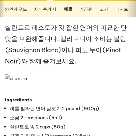
와인과 푸드
채식주의 자
해물
가금류
고기
디저트
실란트로 페스토가 갓 잡힌 연어의 미묘한 단
맛을 보완해줍니다. 캘리포니아 소비뇽 블랑
(Sauvignon Blanc)이나 피노 누아(Pinot
Noir)와 함께 즐겨보세요.
Ingredients
뼈를 발라낸 연어 살코기 2 pound (900g)
소금 2 teaspoons (5ml)
실란트로 잎 2 cups (50g)
곱게 다진 마늘 1/2 teaspoon (2.5ml)