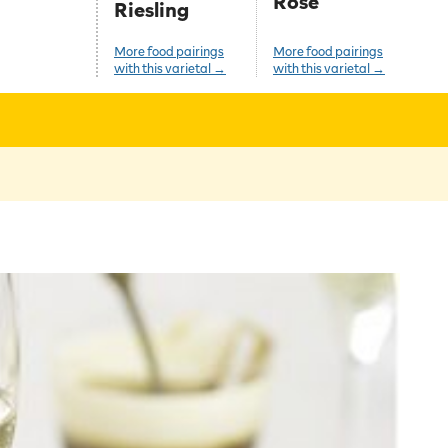
Rosé
Riesling
More food pairings
More food pairings
with this varietal →
with this varietal →