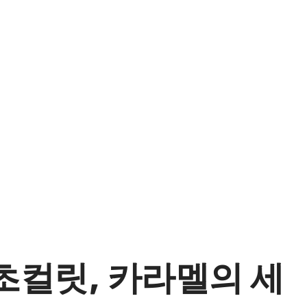
초컬릿, 카라멜의 세