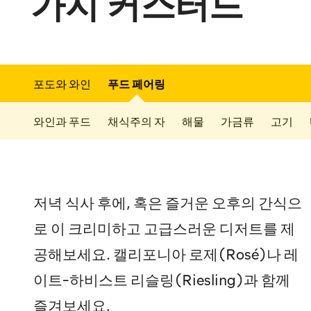
가지 커스터드
포도와 와인
푸드 페어링
와인과 푸드
채식주의 자
해물
가금류
고기
저녁 식사 후에, 혹은 즐거운 오후의 간식으
로 이 크리미하고 고급스러운 디저트를 제
공해보세요. 캘리포니아 로제(Rosé)나 레
이트-하비스트 리슬링(Riesling)과 함께
즐겨보세요.