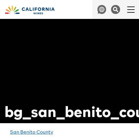
Skip to content
Search
bg_san_benito_co
글
San Benito County